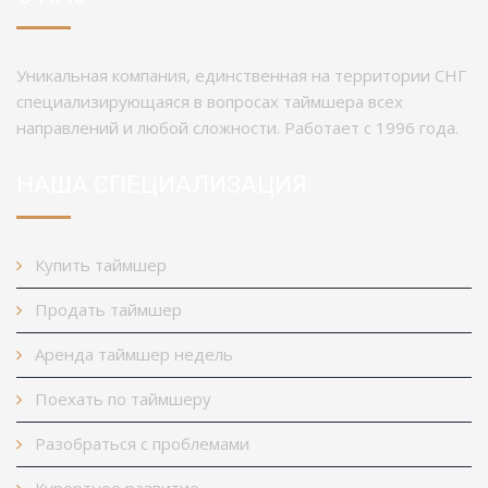
Уникальная компания, единственная на территории СНГ
специализирующаяся в вопросах таймшера всех
направлений и любой сложности. Работает с 1996 года.
НАША СПЕЦИАЛИЗАЦИЯ
Купить таймшер
Продать таймшер
Аренда таймшер недель
Поехать по таймшеру
Разобраться с проблемами