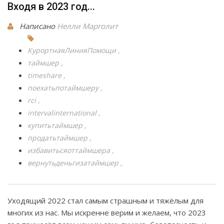
Входя в 2023 год...
Написано
Нелли Марголит
КурортнаяЛинияПомощи
таймшер
timeshare
поехатьпотаймшеру
rci
intervalinternational
купитьтаймшер
продатьтаймшер
избавитьсяоттаймшера
вернутьденьгизатаймшер
Уходящий 2022 стал самым страшным и тяжёлым для
многих из нас. Мы искренне верим и желаем, что 2023