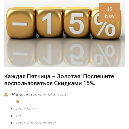
12
Nov
Каждая Пятница – Золотая: Поспешите
воспользоваться Скидками 15%.
Написано
Нелли Марголит
timeshare
rci
intervalinternational