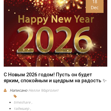
18
Dec
С Новым 2026 годом! Пусть он будет
ярким, спокойным и щедрым на радость ✨
Написано
Нелли Марголит
timeshare
таймшер