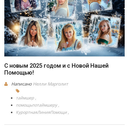
C новым 2025 годом и с Новой Нашей
Помощью!
Написано
Нелли Марголит
таймшер
помощьпотаймшеру
КурортнаяЛинияПомощи