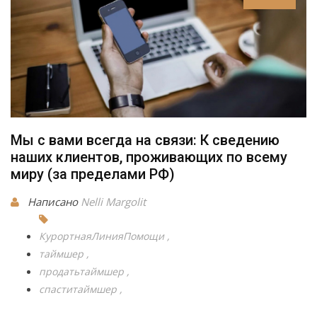
Мы с вами всегда на связи: К сведению
наших клиентов, проживающих по всему
миру (за пределами РФ)
Написано
Nelli Margolit
КурортнаяЛинияПомощи
таймшер
продатьтаймшер
спаститаймшер