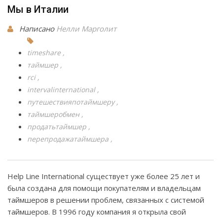
Мы в Италии
Написано
Нелли Марголит
timeshare
таймшер
rci
intervalinternational
путешествияпотаймшеру
таймшеробмен
продатьтаймшер
перепродажатаймшера
Help Line International существует уже более 25 лет и
была создана для помощи покупателям и владельцам
таймшеров в решении проблем, связанных с системой
таймшеров. В 1996 году компания я открыла свой