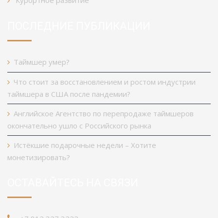
Курортное развитие
ПОСЛЕДНИЕ ПУБЛИКАЦИИ
Таймшер умер?
Что стоит за восстановлением и ростом индустрии
таймшера в США после пандемии?
Английское Агентство по перепродаже таймшеров
окончательно ушло с Российского рынка
Истёкшие подарочные недели – Хотите
монетизировать?
ОСТАВАЙТЕСЬ НА СВЯЗИ