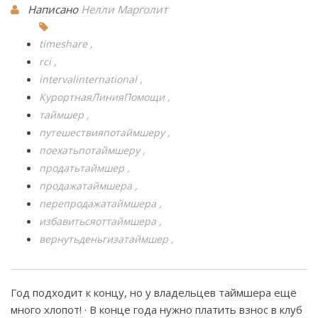
Написано
Нелли Марголит
timeshare
rci
intervalinternational
КурортнаяЛинияПомощи
таймшер
путешествияпотаймшеру
поехатьпотаймшеру
продатьтаймшер
продажатаймшера
перепродажатаймшера
избавитьсяоттаймшера
вернутьденьгизатаймшер
Год подходит к концу, но у владельцев таймшера ещё
много хлопот! · В конце года нужно платить взнос в клуб