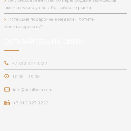
Английское Агентство по перепродаже таймшеров
окончательно ушло с Российского рынка
Истёкшие подарочные недели – Хотите
монетизировать?
ОСТАВАЙТЕСЬ НА СВЯЗИ
+7 812 327 3222
10:00 – 19:00
info@helplinein.com
+7 812 327 3222