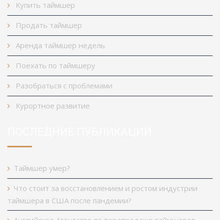
Купить таймшер
Продать таймшер
Аренда таймшер недель
Поехать по таймшеру
Разобраться с проблемами
Курортное развитие
ПОСЛЕДНИЕ ПУБЛИКАЦИИ
Таймшер умер?
Что стоит за восстановлением и ростом индустрии
таймшера в США после пандемии?