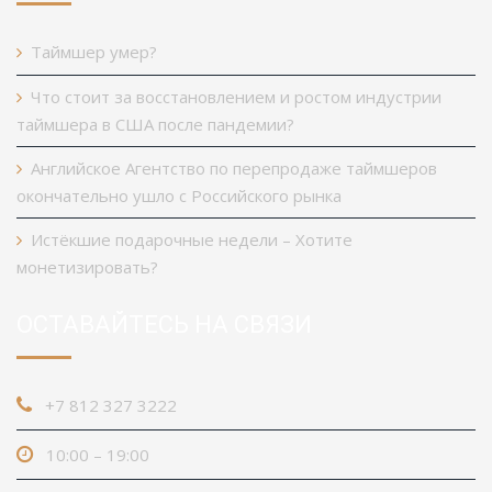
Таймшер умер?
Что стоит за восстановлением и ростом индустрии
таймшера в США после пандемии?
Английское Агентство по перепродаже таймшеров
окончательно ушло с Российского рынка
Истёкшие подарочные недели – Хотите
монетизировать?
ОСТАВАЙТЕСЬ НА СВЯЗИ
+7 812 327 3222
10:00 – 19:00