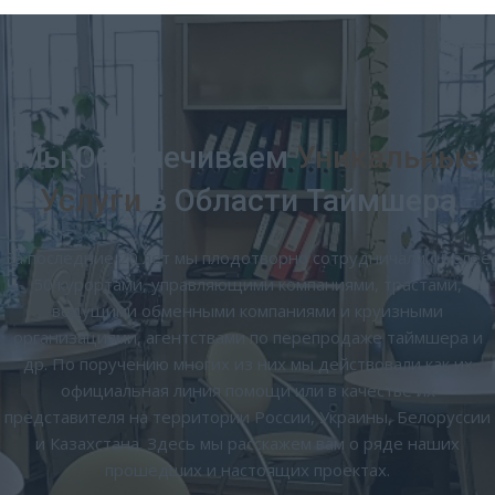
Мы Обеспечиваем
Уникальные
Услуги
в Области Таймшера
За последние 20 лет мы плодотворно сотрудничали с более
50 курортами, управляющими компаниями, трастами,
ведущими обменными компаниями и круизными
организациями, агентствами по перепродаже таймшера и
др. По поручению многих из них мы действовали как их
официальная линия помощи или в качестве их
представителя на территории России, Украины, Белоруссии
и Казахстана. Здесь мы расскажем вам о ряде наших
прошедших и настоящих проектах.