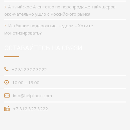
Английское Агентство по перепродаже таймшеров
окончательно ушло с Российского рынка
Истёкшие подарочные недели – Хотите
монетизировать?
ОСТАВАЙТЕСЬ НА СВЯЗИ
+7 812 327 3222
10:00 – 19:00
info@helplinein.com
+7 812 327 3222