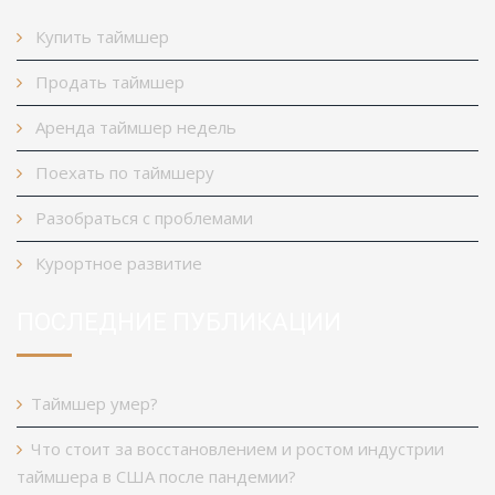
Купить таймшер
Продать таймшер
Аренда таймшер недель
Поехать по таймшеру
Разобраться с проблемами
Курортное развитие
ПОСЛЕДНИЕ ПУБЛИКАЦИИ
Таймшер умер?
Что стоит за восстановлением и ростом индустрии
таймшера в США после пандемии?