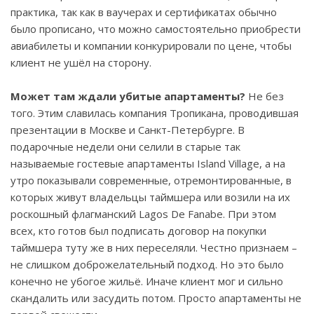
практика, так как в ваучерах и сертификатах обычно
было прописано, что можно самостоятельно приобрести
авиабилеты и компании конкурировали по цене, чтобы
клиент не ушёл на сторону.
Может там ждали убитые апартаменты?
Не без
того. Этим славилась компания Тропикана, проводившая
презентации в Москве и Санкт-Петербурге. В
подарочные недели они селили в старые так
называемые гостевые апартаменты
Island
Village
, а на
утро показывали современные, отремонтированные, в
которых живут владельцы таймшера или возили на их
роскошный флагманский
Lagos
De
Fanabe
. При этом
всех, кто готов был подписать договор на покупки
таймшера туту же в них переселяли. Честно признаем –
не слишком доброжелательный подход. Но это было
конечно не убогое жильё. Иначе клиент мог и сильно
скандалить или засудить потом. Просто апартаменты не