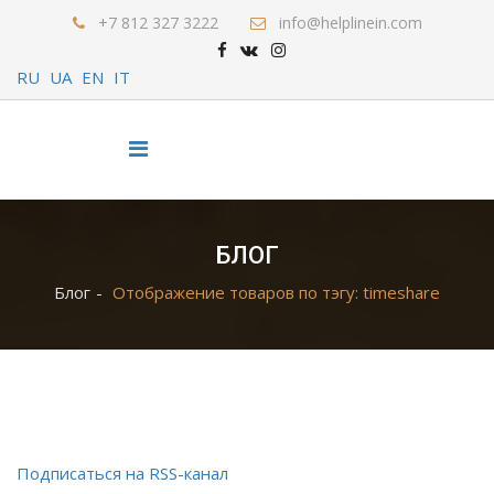
+7 812 327 3222
info@helplinein.com
RU
UA
EN
IT
БЛОГ
Блог
Отображение товаров по тэгу: timeshare
Подписаться на RSS-канал