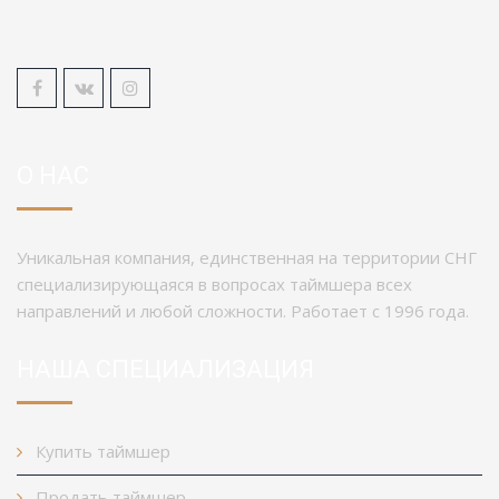
О НАС
Уникальная компания, единственная на территории СНГ
специализирующаяся в вопросах таймшера всех
направлений и любой сложности. Работает с 1996 года.
НАША СПЕЦИАЛИЗАЦИЯ
Купить таймшер
Продать таймшер