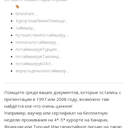
timeshare
КурортнаяЛинияПомощи
таймшер
путешествияпотаймшеру
поехатьпотаймшеру
потаймшерувТурцию
потаймшерувТаиланд
потаймшерувОАЭ
вернутьденьгизатаймшер
Поищите среди ваших документов, которые остались с
презентации в 1997 или 2008 году, возможно там
найдётся кое-что очень ценное!
Например, ваучер или сертификат на бесплатную
неделю проживания на 4*-5* курорте на Канарах,
Франции или Турции! Или гарантийное письмо на такую