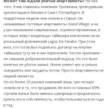
Может там ждали убитые апартаменты?
Не без
того. Этим славилась компания Тропикана, проводившая
презентации в Москве и Санкт-Петербурге. В
подарочные недели они селили в старые так
называемые гостевые апартаменты
Island
Village
, а на
утро показывали современные, отремонтированные, в
которых живут владельцы таймшера или возили на их
роскошный флагманский
Lagos
De
Fanabe
. При этом
всех, кто готов был подписать договор на покупки
таймшера туту же в них переселяли. Честно признаем –
не слишком доброжелательный подход. Но это было
конечно не убогое жильё. Иначе клиент мог и сильно
скандалить или засудить потом. Просто апартаменты не
первой свежести.
Но из более 20 разных компаний лишь три-четыре
селили не в то, что продавали. Во всех остальных 85%
случаев жильё было именно шикарным и предлагалось
купить его в собственность, чтобы пользоваться из года
в год.