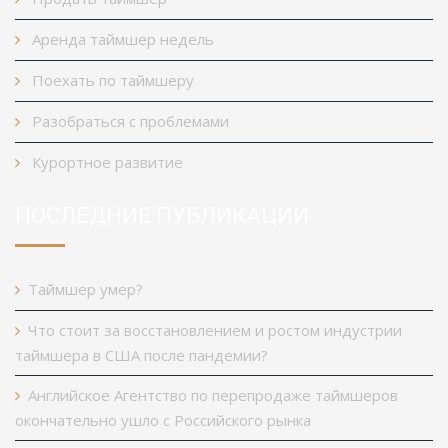
Аренда таймшер недель
Поехать по таймшеру
Разобраться с проблемами
Курортное развитие
ПОСЛЕДНИЕ ПУБЛИКАЦИИ
Таймшер умер?
Что стоит за восстановлением и ростом индустрии
таймшера в США после пандемии?
Английское Агентство по перепродаже таймшеров
окончательно ушло с Российского рынка