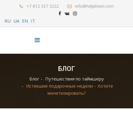
+7 812 327 3222
info@helplinein.com
RU
UA
EN
IT
БЛОГ
Блог
Путешествия по таймшеру
Истёкшие подарочные недели – Хотите
монетизировать?