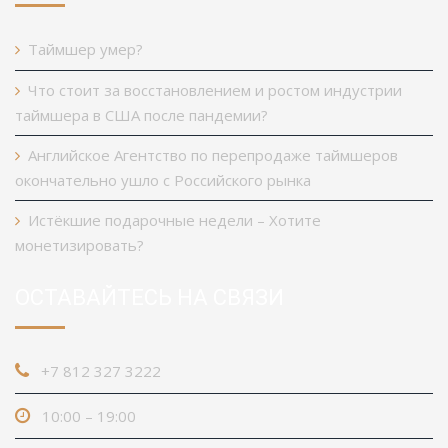
Таймшер умер?
Что стоит за восстановлением и ростом индустрии
таймшера в США после пандемии?
Английское Агентство по перепродаже таймшеров
окончательно ушло с Российского рынка
Истёкшие подарочные недели – Хотите
монетизировать?
ОСТАВАЙТЕСЬ НА СВЯЗИ
+7 812 327 3222
10:00 – 19:00