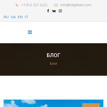
+7 812 327 3222
info@helplinein.com
RU
UA
EN
IT
БЛОГ
Блог