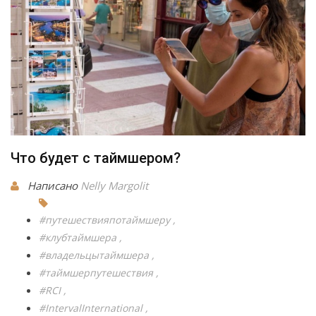
Что будет с таймшером?
Написано
Nelly Margolit
#путешествияпотаймшеру
#клубтаймшера
#владельцытаймшера
#таймшерпутешествия
#RCI
#IntervalInternational