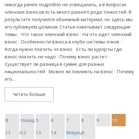
никогда ранее подробно не освещалась, а в вопросах
членских взносов есть много разного рода тонкостей. В
результате получился объемный материал, но здесь мы
его публикуем целиком. Статья охватывает следующие
темы: · Что такое членский взнос · На что идет членский
взнос · Особенности взноса в клубе системы очков ·
Когда нужно платить чл взнос · Есть ли курорты где
взнос платить не надо · Почему взнос растет ·
Существует ли разница в сумме для разных
национальностей · Можно ли повлиять на взнос · Почему
его…
Читать больше
В
Назад
5
6
7
8
9
10
начало
11
12
13
14
Вперёд
В