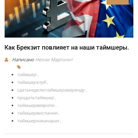
Как Брекзит повлияет на наши таймшеры.
Написано
Нелли Марголит
таймшер
таймшерклуб
сдатьнеделютаймшераваренду
продатьтаймшер
таймшервевропе
таймшервиспании
таймшернаканарах