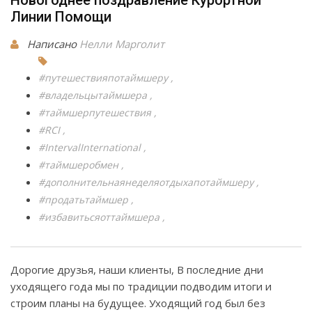
Новогоднее поздравление Курортной
Линии Помощи
Написано
Нелли Марголит
#путешествияпотаймшеру
#владельцытаймшера
#таймшерпутешествия
#RCI
#IntervalInternational
#таймшеробмен
#дополнительнаянеделяотдыхапотаймшеру
#продатьтаймшер
#избавитьсяоттаймшера
Дорогие друзья, наши клиенты, В последние дни
уходящего года мы по традиции подводим итоги и
строим планы на будущее. Уходящий год был без