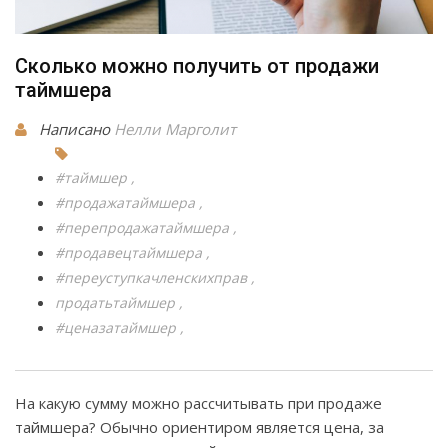
Сколько можно получить от продажи
таймшера
Написано
Нелли Марголит
#таймшер
#продажатаймшера
#перепродажатаймшера
#продавецтаймшера
#переуступкачленскихправ
продатьтаймшер
#ценазатаймшер
На какую сумму можно рассчитывать при продаже
таймшера? Обычно ориентиром является цена, за