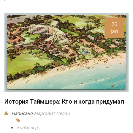
26
Jan
История Таймшера: Кто и когда придумал
Написано
Марголит Нелли
#таймшер