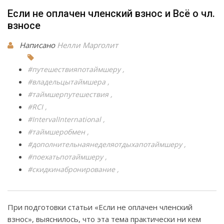
Если не оплачен членский взнос и Всё о чл.
взносе
Написано
Нелли Марголит
#путешествияпотаймшеру
#владельцытаймшера
#таймшерпутешествия
#RCI
#IntervalInternational
#таймшеробмен
#дополнительнаянеделяотдыхапотаймшеру
#поехатьпотаймшеру
#скидкинабронирование
При подготовки статьи «Если не оплачен членский
взнос», выяснилось, что эта тема практически ни кем