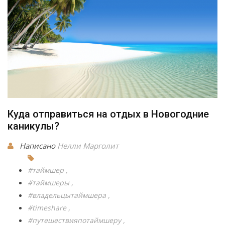
Куда отправиться на отдых в Новогодние
каникулы?
Написано
Нелли Марголит
#таймшер
#таймшеры
#владельцытаймшера
#timeshare
#путешествияпотаймшеру