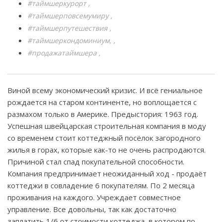
#таймшеркурорт
#таймшерповсемумиру
#таймшерпутешествия
#таймшеркондоминиум,
#продажатаймшера
Виной всему экономический кризис. И всё гениальное
рождается на старом континенте, но воплощается с
размахом только в Америке. Предыстория: 1963 год.
Успешная швейцарская строительная компания в моду
со временем стоит коттеджный посёлок загородного
жилья в горах, которые как-то не очень распродаются.
Причиной стал спад покупательной способности.
Компания предпринимает неожиданный ход - продаёт
коттеджи в совладение 6 покупателям. По 2 месяца
проживания на каждого. Учреждает совместное
управление. Все довольны, так как достаточно
заплатить 1/6 от стоимости коттеджа, в котором по