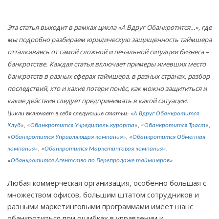
Эта статья выходит в рамках цикла «
А Вдруг Обанкротится…», где
мы подробно разбираем юридическую защищенность таймшера
отталкиваясь от самой сложной и печальной ситуации бизнеса –
банкротстве. Каждая статья включает примеры имевших место
банкротств в разных сферах таймшера, в разных странах, разбор
последствий, кто и какие потери понёс, как можно защититься и
какие действия следует предпринимать в какой ситуации.
Цикли включает в себя следующие статьи: «
А Вдруг Обанкротится
Клуб
», «
Обанкротится Учредитель курорта
», «
Обанкротится Траст
»,
«
Обанкротится Управляющая компания
», «
Обанкротится Обменная
компания
», «
Обанкротится Маркетинговая компания
»,
«
Обанкротится Агентство по Перепродаже таймшеров
»
Любая коммерческая организация, особенно большая с
множеством офисов, большим штатом сотрудников и
разными маркетинговыми программами имеет шанс
обанкротиться при ошибках в управлении и