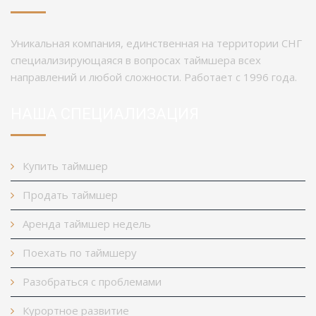
Уникальная компания, единственная на территории СНГ
специализирующаяся в вопросах таймшера всех
направлений и любой сложности. Работает с 1996 года.
НАША СПЕЦИАЛИЗАЦИЯ
Купить таймшер
Продать таймшер
Аренда таймшер недель
Поехать по таймшеру
Разобраться с проблемами
Курортное развитие