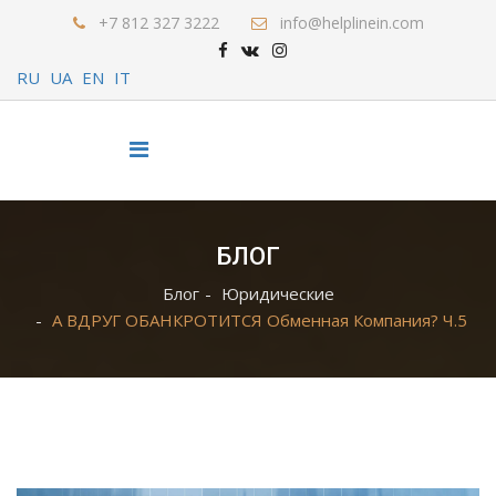
+7 812 327 3222
info@helplinein.com
RU
UA
EN
IT
БЛОГ
Блог
Юридические
А ВДРУГ ОБАНКРОТИТСЯ Обменная Компания? Ч.5