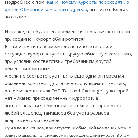
Подробнее о том,
Как и Почему Курорты переходят из
одной Обменной компании в другую
, читайте в Блогах
по ссылке.
И всё же, что будет если обменная компания, к которой
присоединён курорт обанкротится?
В такой почти невозможной, но гипотетической
ситуации, курорт вступит в другую обменную компанию,
при условии соответствии требованиям другой
обменной компании.
А если не соответствует? Есть ещё одна интересная
обменная компания достаточно популярная – 7
Across
,
ранее известная как
DnE
(
Dail
-
and
-
Exchange
), у которой
нет никаких присоединённых курортов, а
воспользоваться обменной системой, которой может
любой владелец таймшера без учёта размера
апартаментов и сезонов.
Ну и в конце концов, при отсутствии обменной компании можно
ездить отдыхать по таймшеру на свой домашний курорт. В этом