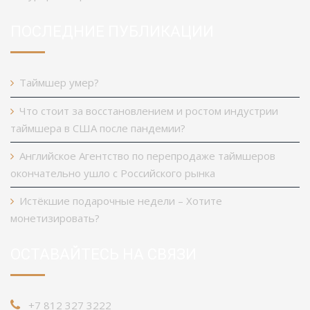
ПОСЛЕДНИЕ ПУБЛИКАЦИИ
Таймшер умер?
Что стоит за восстановлением и ростом индустрии
таймшера в США после пандемии?
Английское Агентство по перепродаже таймшеров
окончательно ушло с Российского рынка
Истёкшие подарочные недели – Хотите
монетизировать?
ОСТАВАЙТЕСЬ НА СВЯЗИ
+7 812 327 3222