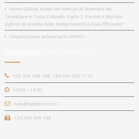
Visioni Globali: Analisi dei Mercati di Rivendita dei
Timeshare in Tutto il Mondo. Parte 2: Perché il Mercato
Inglese di Vendita delle Multiproprietà è il più Efficiente?
Cinquantesimo anniversario dell'RCI
RIMANIAMO IN CONTATTO
+39 306 588 188, +39 030 535 7175
10:00 – 19:00
italia@helplinein.com
+39 306 588 188