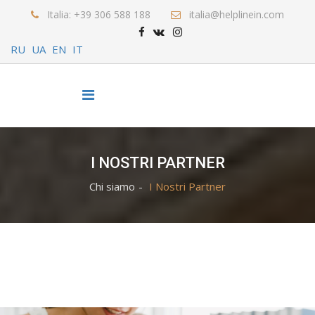
Italia: +39 306 588 188
italia@helplinein.com
RU
UA
EN
IT
I NOSTRI PARTNER
Chi siamo
I Nostri Partner