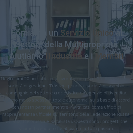
Forniamo un
Servizio Unico
al
Settore della Multiproprietà
Aiutiamo
l'Industria
e i
Membri
Negli ultimi 20 anni abbiamo lavorato con più di 50 diversi resort,
società di gestione, Trustee, principali società di scambio,
compagnie del settore crocieristico ed agenzie di rivendita.
Agiamo molto spesso in totale autonomia, sulla base di accordi
con i nostri partner, mentre in altri casi come ufficio di
rappresentanza ufficiale sul territorio della Federazione Russa,
Ucraina, Bielorussia e Kazakistan. Questi sono i progetti che
stiamo facendo o che abbiamo fatto in passato