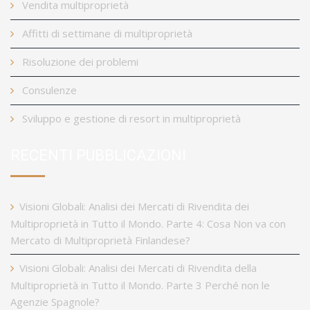
Vendita multiproprietà
Affitti di settimane di multiproprietà
Risoluzione dei problemi
Consulenze
Sviluppo e gestione di resort in multiproprietà
RECENTI PUBBLICAZIONI
Visioni Globali: Analisi dei Mercati di Rivendita dei
Multiproprietà in Tutto il Mondo. Parte 4: Cosa Non va con
Mercato di Multiproprietà Finlandese?
Visioni Globali: Analisi dei Mercati di Rivendita della
Multiproprietà in Tutto il Mondo. Parte 3 Perché non le
Agenzie Spagnole?