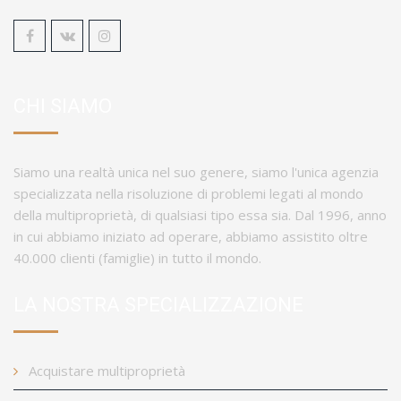
CHI SIAMO
Siamo una realtà unica nel suo genere, siamo l'unica agenzia
specializzata nella risoluzione di problemi legati al mondo
della multiproprietà, di qualsiasi tipo essa sia. Dal 1996, anno
in cui abbiamo iniziato ad operare, abbiamo assistito oltre
40.000 clienti (famiglie) in tutto il mondo.
LA NOSTRA SPECIALIZZAZIONE
Acquistare multiproprietà