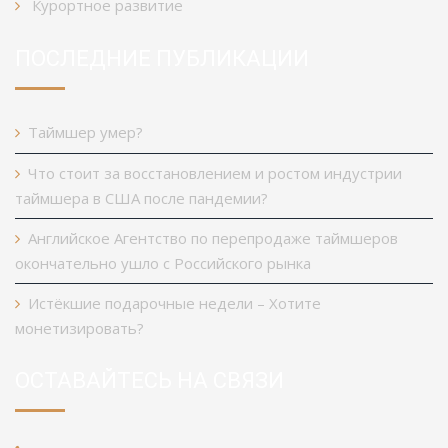
Курортное развитие
ПОСЛЕДНИЕ ПУБЛИКАЦИИ
Таймшер умер?
Что стоит за восстановлением и ростом индустрии
таймшера в США после пандемии?
Английское Агентство по перепродаже таймшеров
окончательно ушло с Российского рынка
Истёкшие подарочные недели – Хотите
монетизировать?
ОСТАВАЙТЕСЬ НА СВЯЗИ