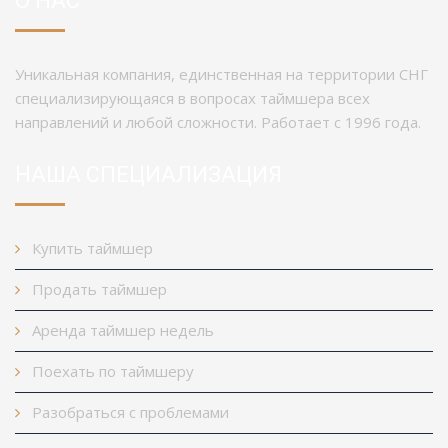
О НАС
Уникальная компания, единственная на территории СНГ
специализирующаяся в вопросах таймшера всех
направлений и любой сложности. Работает с 1996 года.
НАША СПЕЦИАЛИЗАЦИЯ
Купить таймшер
Продать таймшер
Аренда таймшер недель
Поехать по таймшеру
Разобраться с проблемами