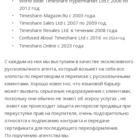
•
World Wide Timeshare Hypermarket Ltd
с
2006
по
2012
год
.
•
Timeshare-Magazin.Ru
с
2003
года
.
•
Timeshare Sales Ltd
с
2007
по
2009
год
.
•
Timeshare
Resales
Ltd
в течении 2008 года.
•
Confused About Timeshare Ltd
с
2016
по
2024
год
•
Timeshare Online
с 2023 года
С каждым из них мы выступаем в качестве эксклюзивного
русскоязычного агента, который возьмет на себя все
хлопоты по переговорам и переписке с русскоязычными
клиентами. Хорошо известно, что языковой барьер
может вызвать серьезные недоразумения с клиентами,
поскольку они обычно не знают об эскроу услугах , не
знают как происходит защита интересов продавца при
переуступке прав на покупателя, очень подозрительно
относятся к подписанию контракта и передаче
сертификата для последующего переоформления.
По поручению агентства мы: