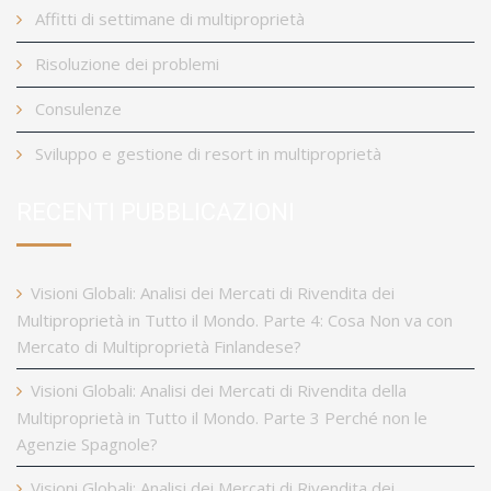
Affitti di settimane di multiproprietà
Risoluzione dei problemi
Consulenze
Sviluppo e gestione di resort in multiproprietà
RECENTI PUBBLICAZIONI
Visioni Globali: Analisi dei Mercati di Rivendita dei
Multiproprietà in Tutto il Mondo. Parte 4: Cosa Non va con
Mercato di Multiproprietà Finlandese?
Visioni Globali: Analisi dei Mercati di Rivendita della
Multiproprietà in Tutto il Mondo. Parte 3 Perché non le
Agenzie Spagnole?
Visioni Globali: Analisi dei Mercati di Rivendita dei