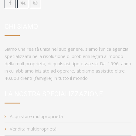
CHI SIAMO
Siamo una realtà unica nel suo genere, siamo l'unica agenzia
specializzata nella risoluzione di problemi legati al mondo
della multiproprietà, di qualsiasi tipo essa sia. Dal 1996, anno
in cui abbiamo iniziato ad operare, abbiamo assistito oltre
40.000 clienti (famiglie) in tutto il mondo.
LA NOSTRA SPECIALIZZAZIONE
Acquistare multiproprietà
Vendita multiproprietà