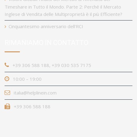
Timeshare in Tutto il Mondo. Parte 2: Perché il Mercato
Inglese di Vendita delle Multiproprietà è il più Efficiente?
Cinquantesimo anniversario dell'RCI
RIMANIAMO IN CONTATTO
+39 306 588 188, +39 030 535 7175
10:00 – 19:00
italia@helplinein.com
+39 306 588 188