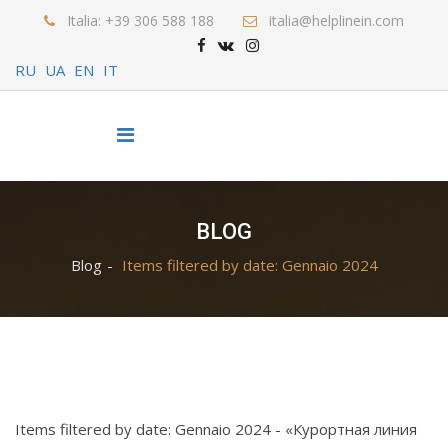
Italia: +39 306 588 188
italia@helplinein.com
RU
UA
EN
IT
BLOG
Blog
Items filtered by date: Gennaio 2024
Items filtered by date: Gennaio 2024 - «Курортная линия