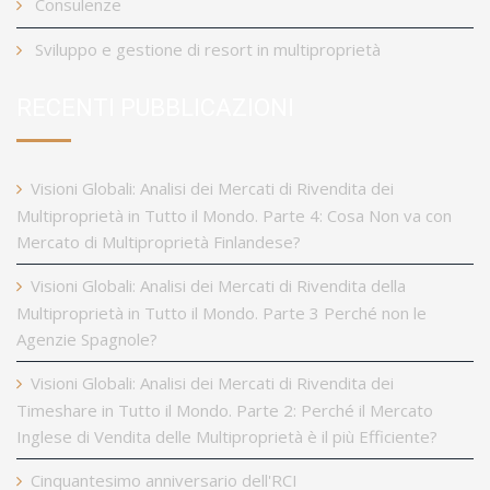
Consulenze
Sviluppo e gestione di resort in multiproprietà
RECENTI PUBBLICAZIONI
Visioni Globali: Analisi dei Mercati di Rivendita dei
Multiproprietà in Tutto il Mondo. Parte 4: Cosa Non va con
Mercato di Multiproprietà Finlandese?
Visioni Globali: Analisi dei Mercati di Rivendita della
Multiproprietà in Tutto il Mondo. Parte 3 Perché non le
Agenzie Spagnole?
Visioni Globali: Analisi dei Mercati di Rivendita dei
Timeshare in Tutto il Mondo. Parte 2: Perché il Mercato
Inglese di Vendita delle Multiproprietà è il più Efficiente?
Cinquantesimo anniversario dell'RCI