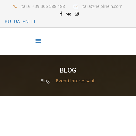
Italia: +39 306 588 188
italia@helplinein.com
RU
UA
EN
IT
BLOG
Blog
Eventi Interessanti