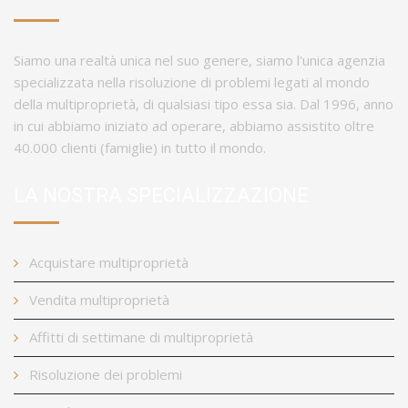
Siamo una realtà unica nel suo genere, siamo l'unica agenzia
specializzata nella risoluzione di problemi legati al mondo
della multiproprietà, di qualsiasi tipo essa sia. Dal 1996, anno
in cui abbiamo iniziato ad operare, abbiamo assistito oltre
40.000 clienti (famiglie) in tutto il mondo.
LA NOSTRA SPECIALIZZAZIONE
Acquistare multiproprietà
Vendita multiproprietà
Affitti di settimane di multiproprietà
Risoluzione dei problemi